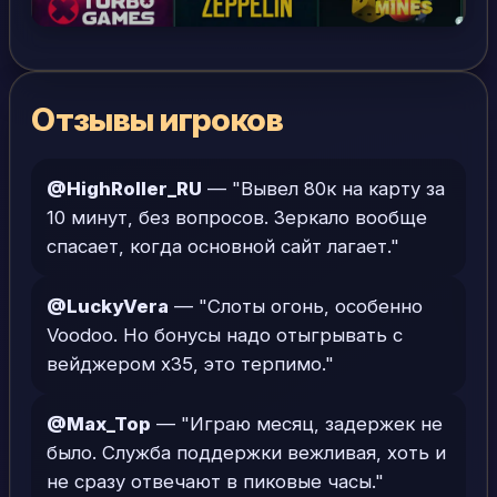
Отзывы игроков
@HighRoller_RU
— "Вывел 80к на карту за
10 минут, без вопросов. Зеркало вообще
спасает, когда основной сайт лагает."
@LuckyVera
— "Слоты огонь, особенно
Voodoo. Но бонусы надо отыгрывать с
вейджером x35, это терпимо."
@Max_Top
— "Играю месяц, задержек не
было. Служба поддержки вежливая, хоть и
не сразу отвечают в пиковые часы."