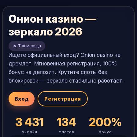
Онион казино —
зеркало 2026
🔥 Топ месяца
Ищете официальный вход? Onion casino не
дремлет. Мгновенная регистрация, 100%
бонус на депозит. Крутите слоты без
блокировок — зеркало стабильно работает.
Вход
Регистрация
3 433
134
200%
онлайн
слотов
бонус