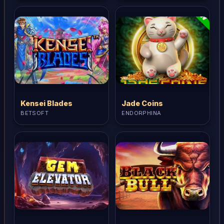
Kensei Blades
Jade Coins
BETSOFT
ENDORPHINA