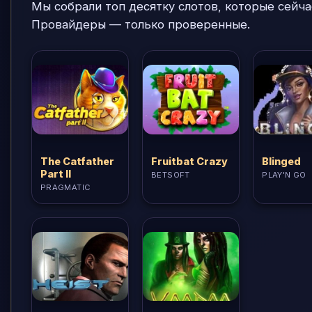
Мы собрали топ десятку слотов, которые сейч
Провайдеры — только проверенные.
The Catfather
Fruitbat Crazy
Blinged
Part II
BETSOFT
PLAY'N GO
PRAGMATIC