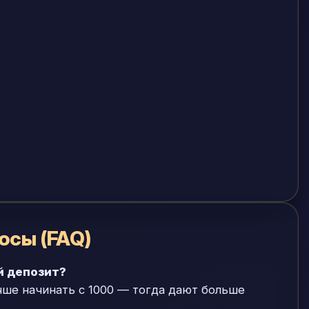
осы (FAQ)
й депозит?
учше начинать с 1000 — тогда дают больше