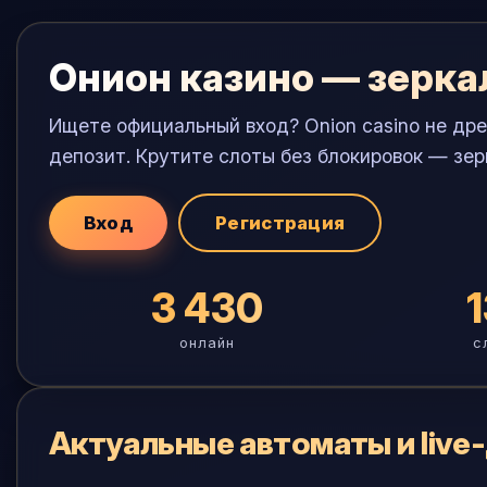
Онион казино — зерка
Ищете официальный вход? Onion casino не дре
депозит. Крутите слоты без блокировок — зер
Вход
Регистрация
3 433
онлайн
с
Актуальные автоматы и live