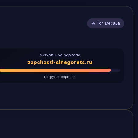
🔥 Топ месяца
Актуальное зеркало
zapchasti-sinegorets.ru
нагрузка сервера