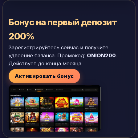
Бонус на первый депозит
200%
Зарегистрируйтесь сейчас и получите
удвоение баланса. Промокод:
ONION200
.
Действует до конца месяца.
Активировать бонус