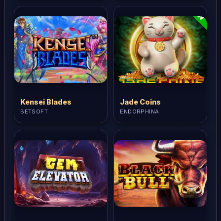
Kensei Blades
Jade Coins
BETSOFT
ENDORPHINA