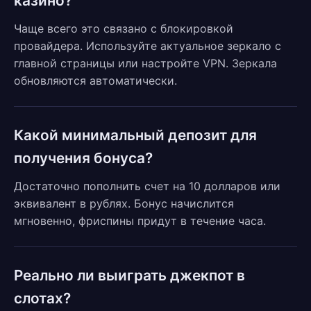
казино?
Чаще всего это связано с блокировкой
провайдера. Используйте актуальное зеркало с
главной страницы или настройте VPN. Зеркала
обновляются автоматически.
Какой минимальный депозит для
получения бонуса?
Достаточно пополнить счет на 10 долларов или
эквивалент в рублях. Бонус начислится
мгновенно, фриспины придут в течение часа.
Реально ли выиграть джекпот в
слотах?