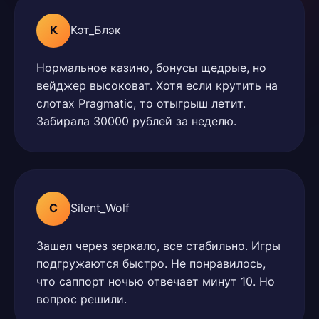
К
Кэт_Блэк
Нормальное казино, бонусы щедрые, но
вейджер высоковат. Хотя если крутить на
слотах Pragmatic, то отыгрыш летит.
Забирала 30000 рублей за неделю.
С
Silent_Wolf
Зашел через зеркало, все стабильно. Игры
подгружаются быстро. Не понравилось,
что саппорт ночью отвечает минут 10. Но
вопрос решили.