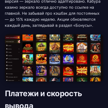
версия — зеркало отлично адаптировано. Кабура
казино зеркало всегда доступно по ссылке на
главной. Не забывай про кэшбэк для постоянных
— до 15% каждую неделю. Акции обновляются
каждый день, заглядывай в раздел «Бонусы».
Платежи и скорость
вывода