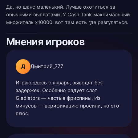
Да, но шанс маленький. Лучше охотиться за
обычными выплатами. У Cash Tank максимальный
множитель х10000, вот там есть где разгуляться.
Мнения игроков
Д
Дмитрий_777
Играю здесь с января, выводят без
задержек. Особенно радует слот
Gladiators — частые фриспины. Из
минусов — верификацию просили, но это
плюс.