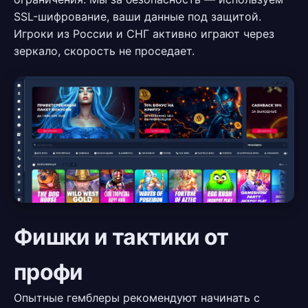
SSL-шифрование, ваши данные под защитой.
Игроки из России и СНГ активно играют через
зеркало, скорость не проседает.
Фишки и тактики от
профи
Опытные гемблеры рекомендуют начинать с