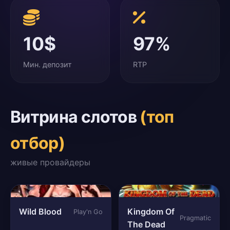
10$
97%
Мин. депозит
RTP
Витрина слотов
(топ
отбор)
живые провайдеры
Wild Blood
Kingdom Of
Play'n Go
Pragmatic
The Dead