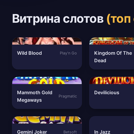
Витрина слотов
(топ
Wild Blood
Kingdom Of The
Play'n Go
Dead
Mammoth Gold
Devilicious
Pragmatic
Megaways
Gemini Joker
In Jazz
Betsoft