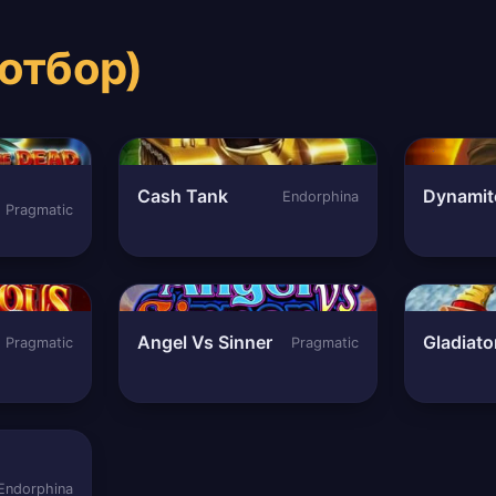
 отбор)
Cash Tank
Dynamit
Endorphina
Pragmatic
Angel Vs Sinner
Gladiato
Pragmatic
Pragmatic
Endorphina