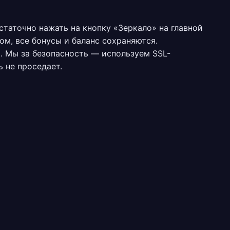
таточно нажать на кнопку «Зеркало» на главной
ом, все бонусы и баланс сохраняются.
. Мы за безопасность — используем SSL-
 не проседает.