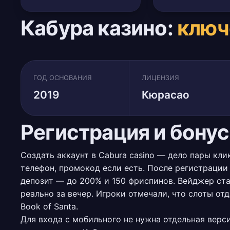
Кабура казино:
ключ
ГОД ОСНОВАНИЯ
ЛИЦЕНЗИЯ
2019
Кюрасао
Регистрация и бону
Создать аккаунт в Cabura casino — дело пары кли
телефон, промокод если есть. После регистрации
депозит — до 200% и 150 фриспинов. Вейджер ст
реально за вечер. Игроки отмечали, что слоты от
Book of Santa.
Для входа с мобильного не нужна отдельная верс