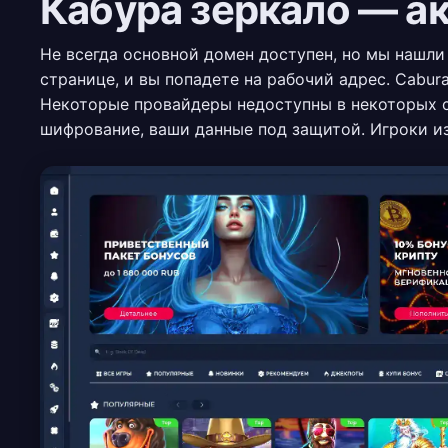
Кабура зеркало — а
Не всегда основной домен доступен, но мы нашли
странице, и вы попадете на рабочий адрес. Cabur
Некоторые провайдеры недоступны в некоторых ст
шифрование, ваши данные под защитой. Игроки из