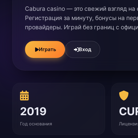
Cabura casino — это свежий взгляд на 
Регистрация за минуту, бонусы на пер
провайдеры. Играй без границ с офици
Играть
Вход
2019
CU
Год основания
Лицензи