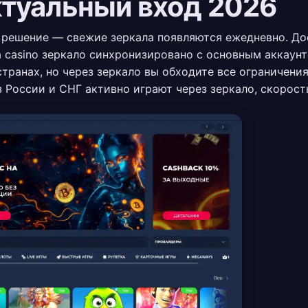
ктуальный вход 2026
 решение — свежие зеркала появляются ежедневно. Дос
a casino зеркало синхронизировано с основным аккаунт
ранах, но через зеркало вы обходите все ограничения
 России и СНГ активно играют через зеркало, скорость