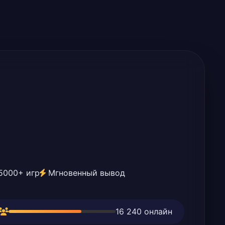
5000+ игр
Мгновенный вывод
16 240 онлайн