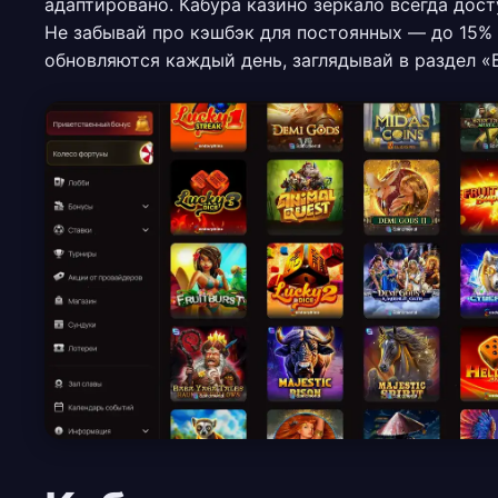
адаптировано. Кабура казино зеркало всегда дост
Не забывай про кэшбэк для постоянных — до 15%
обновляются каждый день, заглядывай в раздел «