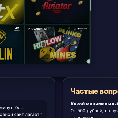
Частые вопр
Какой минимальны
минут, без
От 500 рублей, но л
овной сайт лагает."
фриспинов.