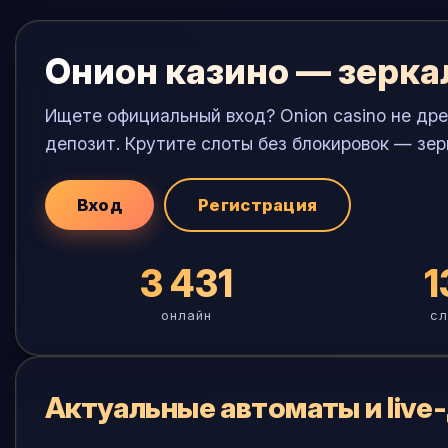
Онион казино — зерка
Ищете официальный вход? Onion casino не дре
депозит. Крутите слоты без блокировок — зер
Вход
Регистрация
3 433
онлайн
с
Актуальные автоматы и live