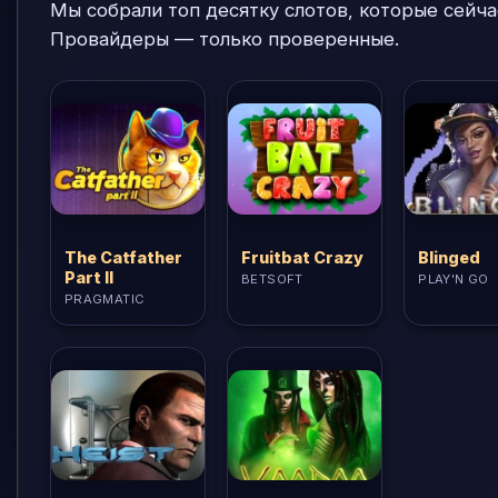
Мы собрали топ десятку слотов, которые сейч
Провайдеры — только проверенные.
The Catfather
Fruitbat Crazy
Blinged
Part II
BETSOFT
PLAY'N GO
PRAGMATIC