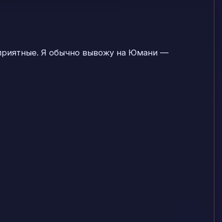
 приятные. Я обычно вывожу на Юмани —