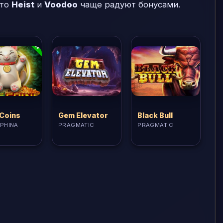
что
Heist
и
Voodoo
чаще радуют бонусами.
Coins
Gem Elevator
Black Bull
PHINA
PRAGMATIC
PRAGMATIC