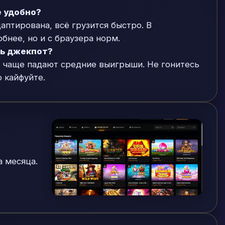
е удобно?
аптирована, всё грузится быстро. В
бнее, но и с браузера норм.
ть джекпот?
о чаще падают средние выигрыши. Не гонитесь
 кайфуйте.
а месяца.