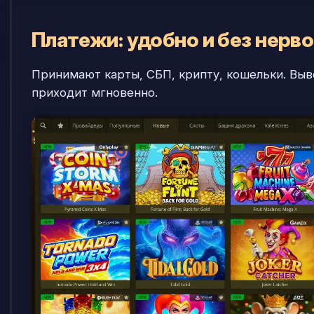
Платежи: удобно и без нерво
Принимают карты, СБП, крипту, кошельки. Выв
приходит мгновенно.