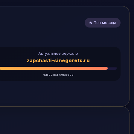
🔥 Топ месяца
Актуальное зеркало
zapchasti-sinegorets.ru
нагрузка сервера