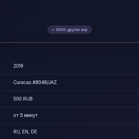
+ 5000 других игр
2019
Curacao #8048/JAZ
500 RUB
от 5 минут
RU, EN, DE