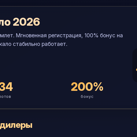
ло 2026
млет. Мгновенная регистрация, 100% бонус на
кало стабильно работает.
134
200%
лотов
бонус
-дилеры