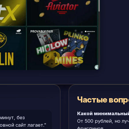
Частые вопр
Какой минимальны
минут, без
От 500 рублей, но л
овной сайт лагает."
фриспинов.