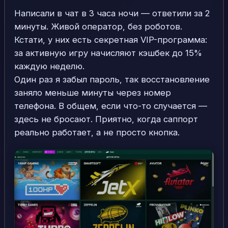
Написали в чат в 3 часа ночи — ответили за 2
минуты. Живой оператор, без роботов.
Кстати, у них есть секретная VIP-программа:
за активную игру начисляют кэшбек до 15%
каждую неделю.
Один раз я забыл пароль, так восстановление
заняло меньше минуты через номер
телефона. В общем, если что-то случается —
здесь не бросают. Приятно, когда саппорт
реально работает, а не просто кнопка.