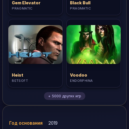
Gem Elevator
Black Bull
PRAGMATIC
PRAGMATIC
Heist
Voodoo
BETSOFT
ENDORPHINA
+ 5000 других игр
Год основания
2019