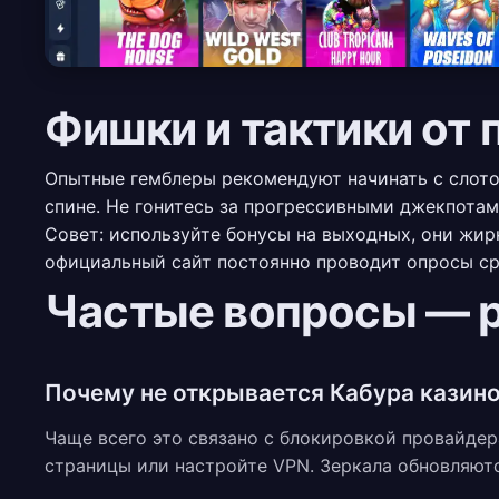
Фишки и тактики от
Опытные гемблеры рекомендуют начинать с слото
спине. Не гонитесь за прогрессивными джекпотам
Совет: используйте бонусы на выходных, они жир
официальный сайт постоянно проводит опросы сре
Частые вопросы — 
Почему не открывается Кабура казин
Чаще всего это связано с блокировкой провайдер
страницы или настройте VPN. Зеркала обновляют