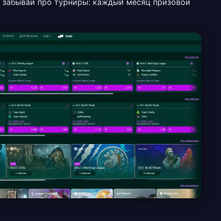
е забывай про турниры: каждый месяц призовой