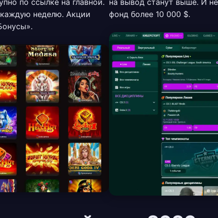
упно по ссылке на главной.
на вывод станут выше. И н
 каждую неделю. Акции
фонд более 10 000 $.
Бонусы».