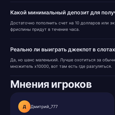
Какой минимальный депозит для полу
Достаточно пополнить счет на 10 долларов или эк
фриспины придут в течение часа.
Реально ли выиграть джекпот в слота
Да, но шанс маленький. Лучше охотиться за обыч
множитель х10000, вот там есть где разгуляться.
Мнения игроков
Д
Дмитрий_777