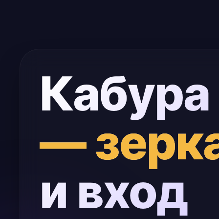
Кабура
— зерк
и вход