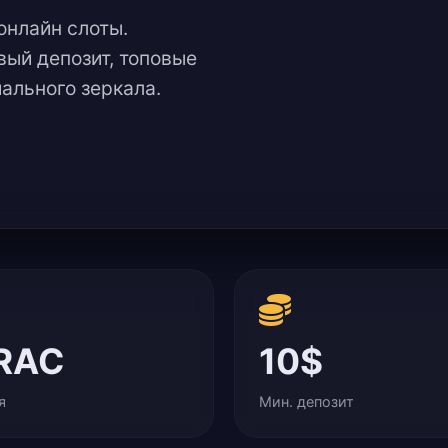
онлайн слоты.
вый депозит, топовые
ального зеркала.
RAC
10$
я
Мин. депозит