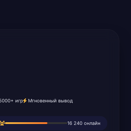
5000+ игр
Мгновенный вывод
16 240 онлайн