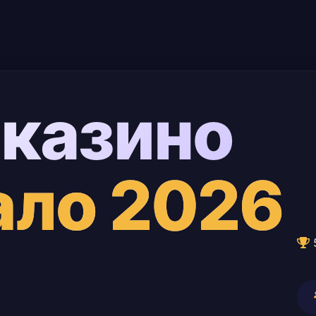
 казино
ало 2026