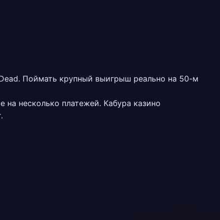
 Dead. Поймать крупный выигрыш реально на 50-м
е на несколько платежей. Кабура казино
.