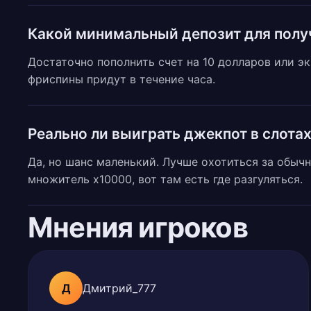
Какой минимальный депозит для полу
Достаточно пополнить счет на 10 долларов или эк
фриспины придут в течение часа.
Реально ли выиграть джекпот в слота
Да, но шанс маленький. Лучше охотиться за обыч
множитель х10000, вот там есть где разгуляться.
Мнения игроков
Д
Дмитрий_777