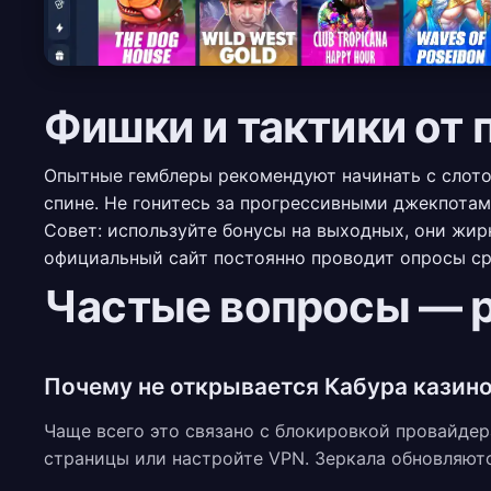
Фишки и тактики от
Опытные гемблеры рекомендуют начинать с слото
спине. Не гонитесь за прогрессивными джекпотам
Совет: используйте бонусы на выходных, они жир
официальный сайт постоянно проводит опросы сре
Частые вопросы — 
Почему не открывается Кабура казин
Чаще всего это связано с блокировкой провайдер
страницы или настройте VPN. Зеркала обновляют