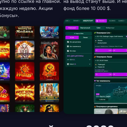
упно по ссылке на главной.
на вывод станут выше. И н
 каждую неделю. Акции
фонд более 10 000 $.
Бонусы».