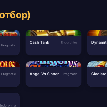
 отбор)
Cash Tank
Dynamit
Endorphina
Pragmatic
Angel Vs Sinner
Gladiato
Pragmatic
Pragmatic
Endorphina