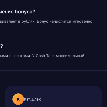
чения бонуса?
вивалент в рублях. Бонус начислится мгновенно,
х?
ными выплатами. У Cash Tank максимальный
К
Кэт_Блэк