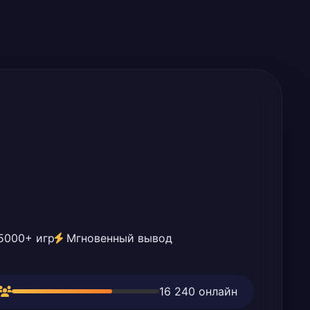
5000+ игр
Мгновенный вывод
16 240 онлайн