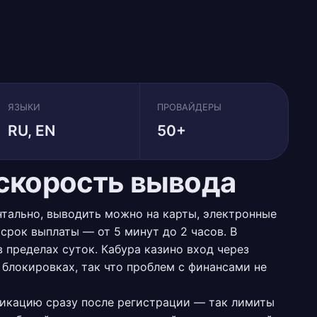
ЯЗЫКИ
ПРОВАЙДЕРЫ
RU, EN
50+
скорость вывода
тально, выводить можно на карты, электронные
срок выплаты — от 5 минут до 2 часов. В
 пределах суток. Кабура казино вход через
 блокировках, так что проблем с финансами не
икацию сразу после регистрации — так лимиты