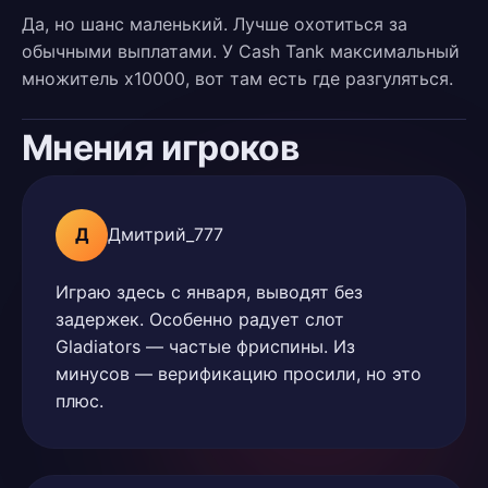
Да, но шанс маленький. Лучше охотиться за
обычными выплатами. У Cash Tank максимальный
множитель х10000, вот там есть где разгуляться.
Мнения игроков
Д
Дмитрий_777
Играю здесь с января, выводят без
задержек. Особенно радует слот
Gladiators — частые фриспины. Из
минусов — верификацию просили, но это
плюс.