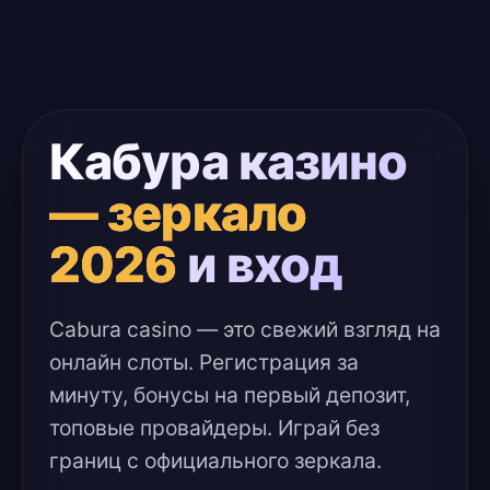
Кабура казино
— зеркало
2026
и вход
Cabura casino — это свежий взгляд на
онлайн слоты. Регистрация за
минуту, бонусы на первый депозит,
топовые провайдеры. Играй без
границ с официального зеркала.