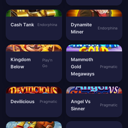
Cash Tank
Dynamite
Endorphina
Endorphina
Miner
Kingdom
Mammoth
Play'n
Below
Go
Gold
Pragmatic
Megaways
Devilicious
Angel Vs
Pragmatic
Pragmatic
Sinner