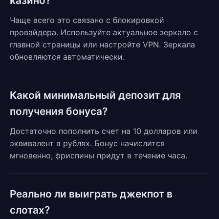
казино?
Чаще всего это связано с блокировкой
провайдера. Используйте актуальное зеркало с
главной страницы или настройте VPN. Зеркала
обновляются автоматически.
Какой минимальный депозит для
получения бонуса?
Достаточно пополнить счет на 10 долларов или
эквивалент в рублях. Бонус начислится
мгновенно, фриспины придут в течение часа.
Реально ли выиграть джекпот в
слотах?