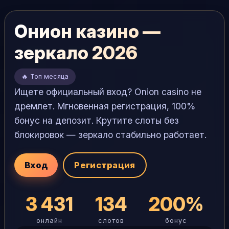
Онион казино —
зеркало 2026
🔥 Топ месяца
Ищете официальный вход? Onion casino не
дремлет. Мгновенная регистрация, 100%
бонус на депозит. Крутите слоты без
блокировок — зеркало стабильно работает.
Вход
Регистрация
3 435
134
200%
онлайн
слотов
бонус