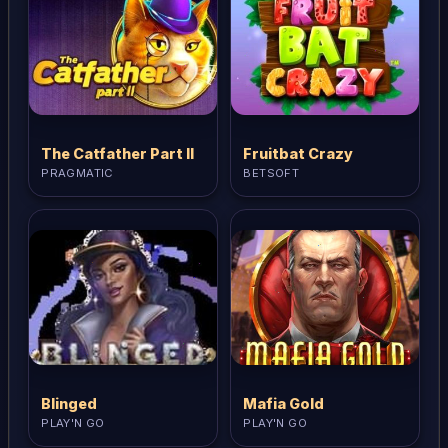
The Catfather Part II
Fruitbat Crazy
PRAGMATIC
BETSOFT
Blinged
Mafia Gold
PLAY'N GO
PLAY'N GO