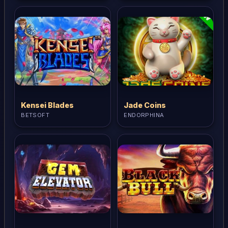
Kensei Blades
Jade Coins
BETSOFT
ENDORPHINA