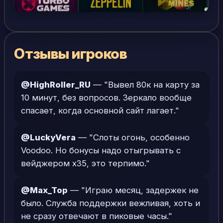
Отзывы игроков
@HighRoller_RU
— "Вывел 80к на карту за
10 минут, без вопросов. Зеркало вообще
спасает, когда основной сайт лагает."
@LuckyVera
— "Слоты огонь, особенно
Voodoo. Но бонусы надо отыгрывать с
вейджером x35, это терпимо."
@Max_Top
— "Играю месяц, задержек не
было. Служба поддержки вежливая, хоть и
не сразу отвечают в пиковые часы."