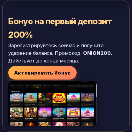
Бонус на первый депозит
200%
Зарегистрируйтесь сейчас и получите
удвоение баланса. Промокод:
ONION200
.
Действует до конца месяца.
Активировать бонус