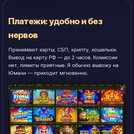
Платежи: удобно и без
нервов
Принимают карты, СБП, крипту, кошельки.
Вывод на карту РФ — до 2 часов. Комиссии
нет, лимиты приятные. Я обычно вывожу на
Юмани — приходит мгновенно.