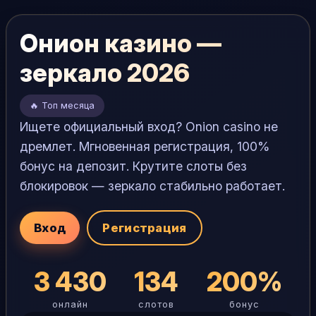
Онион казино —
зеркало 2026
🔥 Топ месяца
Ищете официальный вход? Onion casino не
дремлет. Мгновенная регистрация, 100%
бонус на депозит. Крутите слоты без
блокировок — зеркало стабильно работает.
Вход
Регистрация
3 431
134
200%
онлайн
слотов
бонус